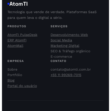
AtomTI
Tecnologia que vende de verdade. Plataformas SaaS
para quem leva o digital a sério.
PRODUTOS
SERVIÇOS
AtomTI PulseDesk
Desenvolvimento Web
ERP AtomTI
Social Media
AtomMail
Marketing Digital
SEO & Tráfego orgânico
E-commerce
EMPRESA
CONTATO
Sobre
contato@atomti.com.br
Portfólio
+55 11 99269-7015
Blog
Portal do usuário