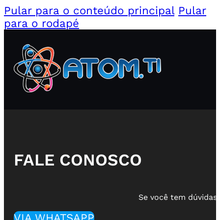
Pular para o conteúdo principal
Pular
para o rodapé
FALE CONOSCO
Se você tem dúvidas,
VIA WHATSAPP