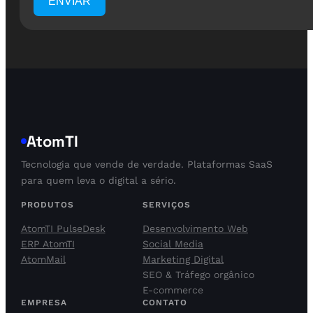
ENVIAR
AtomTI
Tecnologia que vende de verdade. Plataformas SaaS
para quem leva o digital a sério.
PRODUTOS
SERVIÇOS
AtomTI PulseDesk
Desenvolvimento Web
ERP AtomTI
Social Media
AtomMail
Marketing Digital
SEO & Tráfego orgânico
E-commerce
EMPRESA
CONTATO