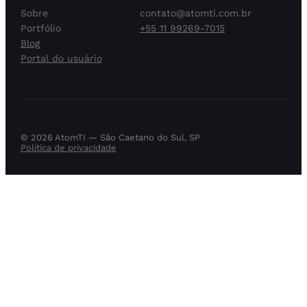
Sobre
contato@atomti.com.br
Portfólio
+55 11 99269-7015
Blog
Portal do usuário
© 2026 AtomTI — São Caetano do Sul, SP
Política de privacidade