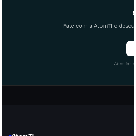
Fale com a AtomTI e descubr
Atendiment