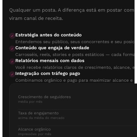
Qualquer um posta. A diferença está em postar com e
viram canal de receita.
Estratégia antes do conteúdo
✓
Entendemos seu público, seus concorrentes e seu posici
Conteúdo que engaja de verdade
✓
Carrosséis, reels, stories e posts estáticos — cada form
Relatórios mensais com dados
✓
Você recebe relatórios claros de crescimento, alcance, 
Integração com tráfego pago
✓
Combinamos orgânico e pago para maximizar alcance e c
Crescimento de seguidores
média por mês
Taxa de engajamento
acima da média do mercado
Alcance orgânico
impressões por mês