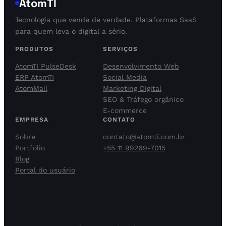
AtomTI
Tecnologia que vende de verdade. Plataformas SaaS
para quem leva o digital a sério.
PRODUTOS
SERVIÇOS
AtomTI PulseDesk
Desenvolvimento Web
ERP AtomTI
Social Media
AtomMail
Marketing Digital
SEO & Tráfego orgânico
E-commerce
EMPRESA
CONTATO
Sobre
contato@atomti.com.br
Portfólio
+55 11 99269-7015
Blog
Portal do usuário