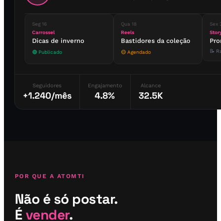
Seg 16
Qua 18
Sex 
Carrossel
Reels
Stor
Dicas de inverno
Bastidores da coleção
Pro
📝 R
🟢 Publicado
🟡 Agendado
Seguidores
Engajamento
Alcance
+1.240/mês
4.8%
32.5K
POR QUE A ATOMTI
Não é só postar.
É
vender
.