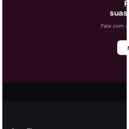
P
suas
Fale com a