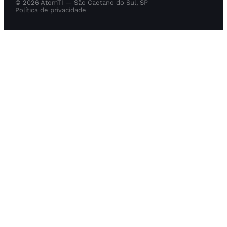
© 2026 AtomTI — São Caetano do Sul, SP
Política de privacidade